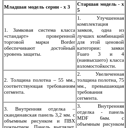
Старшая модель - х
Младшая модель серии - х 3
5
1. Улучшенная
комплектация
1. Замковая система класса
замков, одна из
«стандарт» проверенной
лучших комбинаций
торговой марки Border
для этой ценовой
обеспечивают достойный
категории: замки
уровень защиты.
Fuaro 3 и 4
(наивысшего) класса
взломостойкости.
2. Увеличенная
2. Толщина полотна – 55 мм.,
толщина полотна, 75
соответствующая требованиям
мм., превышающая
сегмента.
требования
сегмента.
3. Внутренняя
3. Внутренняя отделка –
отделка - панель
скандинавская панель 3,2 мм. с
MDF 6мм. с
объемным рисунком и ПВХ
объемным рисунком
покрытием. Панель выглядит,