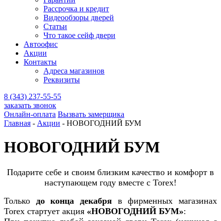
Рассрочка и кредит
Видеообзоры дверей
Статьи
Что такое сейф двери
Автоофис
Акции
Контакты
Адреса магазинов
Реквизиты
8 (343) 237-55-55
заказать звонок
Онлайн-оплата
Вызвать замерщика
Главная
-
Акции
-
НОВОГОДНИЙ БУМ
НОВОГОДНИЙ БУМ
Подарите себе и своим близким качество и комфорт в
наступающем году вместе с Torex!
Только
до конца декабря
в фирменных магазинах
Torex стартует акция
«НОВОГОДНИЙ БУМ»
: