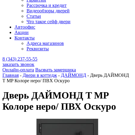
Рассрочка и кредит
Видеообзоры дверей
Статьи
Что такое сейф двери
Автоофис
Акции
Контакты
Адреса магазинов
Реквизиты
8 (343) 237-55-55
заказать звонок
Онлайн-оплата
Вызвать замерщика
Главная
-
Двери в коттедж
-
ДАЙМОНД
-
Дверь ДАЙМОНД
T MP Колоре неро/ ПВХ Оскуро
Дверь ДАЙМОНД T MP
Колоре неро/ ПВХ Оскуро