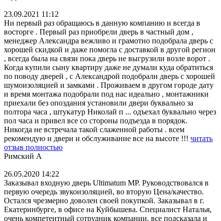
23.09.2021 11:12
Ни первый раз обращаюсь в данную компанию и всегда в
восторге . Первый раз приобрели дверь в частный дом ,
менеджер Александра вежливо и грамотно подобрала дверь с
хорошей скидкой и даже помогла с доставкой в другой регион
, всегда была на связи пока дверь не выгрузили возле ворот .
Когда купили сыну квартиру даже не думали куда обратиться
по поводу дверей , с Александрой подобрали дверь с хорошей
шумоизоляцией и замками . Проживаем в другом городе дату
и время монтажа подобрали под нас идеально , монтажники
приехали без опоздания установили двери буквально за
полтора часа , штукатур Николай п
...
одъехал буквально через
пол часа и привел все со стороны подъезда в порядок.
Никогда не встречала такой слаженной работы . всем
рекомендую и двери и обслуживание все на высоте !!!
читать
отзыв полностью
Римский А
26.05.2020 14:22
Заказывал входную дверь Ultimatum MP. Руководствовался в
первую очередь звукоизоляцией, во вторую Цена/качество.
Остался чрезмерно доволен своей покупкой. Заказывал в г.
Екатеринбурге, в офисе на Куйбышева. Специалист Наталья,
очень компетентный сотрудник компании, все подсказала и