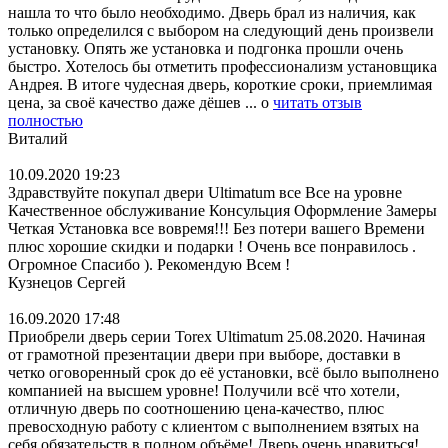
нашла то что было необходимо. Дверь брал из наличия, как
только определился с выбором на следующий день произвели
установку. Опять же установка и подгонка прошли очень
быстро. Хотелось бы отметить профессионализм установщика
Андрея. В итоге чудесная дверь, короткие сроки, приемлимая
цена, за своё качество даже дёшев
...
о
читать отзыв
полностью
Виталий
10.09.2020 19:23
Здравствуйте покупал двери Ultimatum все Все на уровне
Качественное обслуживание Консульция Оформление Замеры
Четкая Установка все вовремя!!! Без потери вашего Времени
плюс хорошие скидки и подарки ! Очень все понравилось .
Огромное Спасибо ). Рекомендую Всем !
Кузнецов Сергей
16.09.2020 17:48
Приобрели дверь серии Torex Ultimatum 25.08.2020. Начиная
от грамотной презентации двери при выборе, доставки в
четко оговоренный срок до её установки, всё было выполнено
компанией на высшем уровне! Получили всё что хотели,
отличную дверь по соотношению цена-качество, плюс
превосходную работу с клиентом с выполнением взятых на
себя обязательств в полном объёме! Дверь очень нравиться!