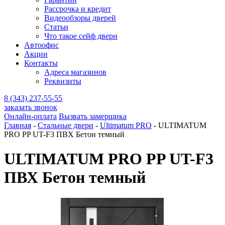
Рассрочка и кредит
Видеообзоры дверей
Статьи
Что такое сейф двери
Автоофис
Акции
Контакты
Адреса магазинов
Реквизиты
8 (343) 237-55-55
заказать звонок
Онлайн-оплата
Вызвать замерщика
Главная
-
Стальные двери
-
Ultimatum PRO
-
ULTIMATUM
PRO PP UT-F3 ПВХ Бетон темный
ULTIMATUM PRO PP UT-F3
ПВХ Бетон темный