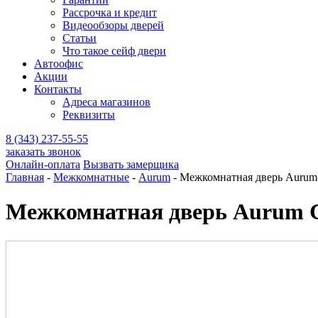
Рассрочка и кредит
Видеообзоры дверей
Статьи
Что такое сейф двери
Автоофис
Акции
Контакты
Адреса магазинов
Реквизиты
8 (343) 237-55-55
заказать звонок
Онлайн-оплата
Вызвать замерщика
Главная
-
Межкомнатные
-
Aurum
-
Межкомнатная дверь Aurum
Межкомнатная дверь Aurum 