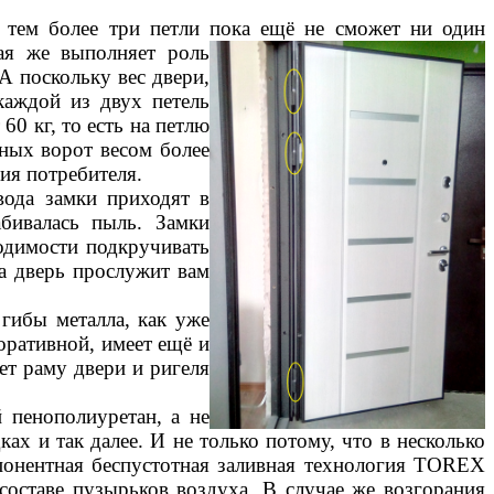
 тем более три петли пока ещё не сможет ни один
рая же выполняет роль
А поскольку вес двери,
каждой из двух петель
60 кг, то есть на петлю
жных ворот весом более
ия потребителя.
вода замки приходят в
бивалась пыль. Замки
ходимости подкручивать
а дверь прослужит вам
гибы металла, как уже
ративной, имеет ещё и
т раму двери и ригеля
 пенополиуретан, а не
ках и так далее. И не только потому, что в несколько
мпонентная беспустотная заливная технология TOREX
 составе пузырьков воздуха. В случае же возгорания