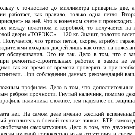
ольку с точностью до миллиметра приварить две, а
ии работает, как правило, только одна петля. Вто
рисядет» на неё. Что в конечном счете и происходит. 
иях между полотном и коробкой, то получается на 
желой двери «ТОРЭКС» – 120 кг. Значит, полотно весит 
 Получается, что третья петля, скорее, атрибут гара
зводителями входных дверей лишь как ответ на пожелан
ет обслуживания. Это не так. Дело в том, что с за
при ремонтно-строительных работах в замок не за
одимо так же время от времени проверять и при необ
лотнители. При соблюдении данных рекомендаций ваш
ложным профилем. Дело в том, что дополнительные 
ным ребром прочности. Гнутый наличник, помимо деко
рофиль наличника сложнее, тем надежнее он защищае
ата нет. На самом деле именно жесткий вспененный
й утеплитель в боевой технике: танках, БТР, самоход
т свойствами самозатухания. Дело в том, что двухко
чески нулевой горючестью из-за отсутствия в своем