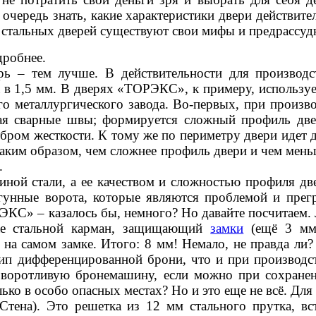
очередь знать, какие характеристики двери действител
е стальных дверей существуют свои мифы и предрассуд
одробнее.
рь – тем лучше. В действительности для производс
 в 1,5 мм. В дверях «ТОРЭКС», к примеру, используе
о металлургического завода. Во-первых, при произво
щая сварные швы; формируется сложный профиль две
ебром жесткости. К тому же по периметру двери идет 
Таким образом, чем сложнее профиль двери и чем мень
.
иной стали, а ее качеством и сложностью профиля дв
унные ворота, которые являются проблемой и прегр
ЭКС» – казалось бы, немного? Но давайте посчитаем. 
же стальной карман, защищающий
замки
(ещё 3 мм
на самом замке. Итого: 8 мм! Немало, не правда ли
цип дифференцированной брони, что и при производст
оворотливую бронемашину, если можно при сохранен
ко в особо опасных местах? Но и это еще не всё. Для 
тена). Это решетка из 12 мм стального прутка, вс