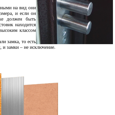
зными на вид они
змера, и если он
ке должен быть
стовик находится
 высоким классом
ли замка, то есть
, и замки – не исключение.