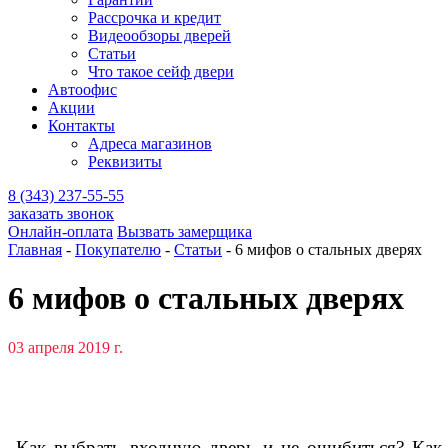
Рассрочка и кредит
Видеообзоры дверей
Статьи
Что такое сейф двери
Автоофис
Акции
Контакты
Адреса магазинов
Реквизиты
8 (343) 237-55-55
заказать звонок
Онлайн-оплата
Вызвать замерщика
Главная
-
Покупателю
-
Статьи
-
6 мифов о стальных дверях
6 мифов о стальных дверях
03 апреля 2019 г.
Как выбрать входную дверь и не ошибиться? Как 