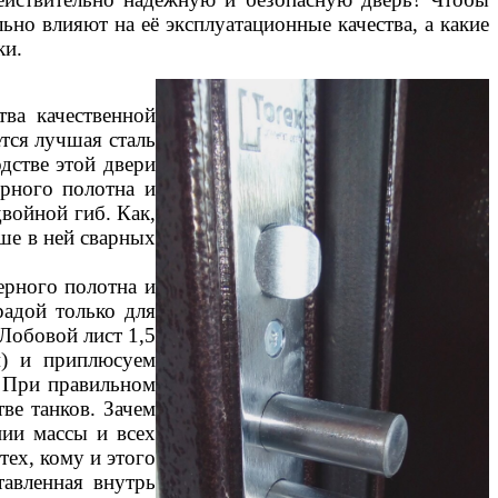
ьно влияют на её эксплуатационные качества, а какие
ки.
тва качественной
тся лучшая сталь
дстве этой двери
рного полотна и
двойной гиб. Как,
ше в ней сварных
ерного полотна и
адой только для
Лобовой лист 1,5
) и приплюсуем
? При правильном
ве танков. Зачем
ии массы и всех
тех, кому и этого
тавленная внутрь