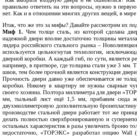
правильно ответить на эти вопросы, нужно в первую 
нет. Как и в отношении многих других вещей, в мир
Итак, что же это за мифы? Давайте рассмотрим их п
Миф 1.
Чем толще сталь, из которой сделана две
надежной двери вполне достаточно толщины металла
лидера российского стального рынка – Новолипецког
используется цельногнутая технология, исключаю
дверной коробки. А каждый гиб, по сути, является р
например, в притворе, где толщина стали уже 3 мм. 
швов, тем более прочной является конструкция двери
Прочность двери давно уже обеспечивается не толщ
коробки. Никому в квартиру не нужны сварные чуг
своего хозяина. Полтора миллиметра для двери «ТОР
мм, тыльный лист ещё 1,5 мм, прибавим сюда 
двухмиллиметровую дополнительную бронепластину 
производстве стальной двери работает тот же прин
делать полностью сверхбронированную и супернеп
остальных характеристик в разы увеличить броню толь
недостаточно, «ТОРЭКС» разработал опцию Wall (С