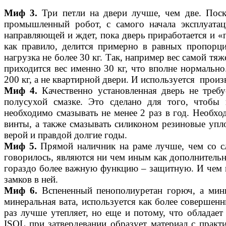
Миф 3.
Три петли на двери лучше, чем две. Поск
промышленный робот, с самого
начала эксплуатац
направляющей и ждет, пока дверь приработается и «п
как правило, делится примерно в равных пропорц
нагрузка не более 30 кг. Так, например вес самой тя
приходится вес именно 30 кг, что вполне нормально.
200 кг, а не квартирной двери. И используется прои
Миф 4.
Качественно установленная дверь не требу
полусухой смазке. Это сделано для того, чтобы 
необходимо смазывать не менее 2 раз в год. Необх
винты, а также смазывать силиконом резиновые уп
верой и правдой долгие годы.
Миф 5.
Прямой наличник на раме лучше, чем со с
говорилось, являются ни чем иным как дополнитель
гораздо более важную функцию – защитную. И чем п
замков в ней.
Миф 6.
Вспененный пенополиуретан горюч, а минв
минеральная вата, используется как более совершенны
раз лучше утепляет, но еще и потому, что обладае
ISOL при затвердевании образует материал с практи