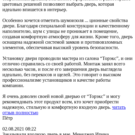
цветовых решений позволяют выбрать дверь, которая
идеально впишется в интерьер.
Особенно хочется отметить шумоизоля
...
ционные свойства
двери. Благодаря специальной конструкции и качественному
наполнителю, шум с улицы не проникает в помещение,
создавая комфортную атмосферу для жизни. Кроме того, дверь
оснащена надежной системой замков и противовзломных
элементов, обеспечивая высокий уровень безопасности.
Установку двери проводили мастера из салона “Торэкс”, и они
отлично справились со своей работой. Монтаж занял всего
несколько часов, и после его завершения дверь выглядела
идеально, без перекосов и щелей. Это говорит о высоком
профессионализме установщиков и качестве работы
компании.
Я очень доволен своей новой дверью от “Торэкс” и могу
рекомендовать этот продукт всем, кто хочет приобрести
надежную, стильную и комфортную входную дверь.
читать
отзыв полностью
Пётр
02.08.2021 08:22
Заказывали входную дверь в мае. Менеджер Ирина