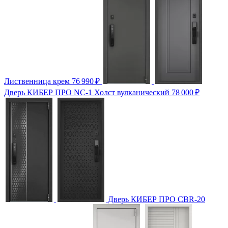
Лиственница крем
76 990
₽
Дверь КИБЕР ПРО NC-1 Холст вулканический
78 000
₽
Дверь КИБЕР ПРО CBR-20