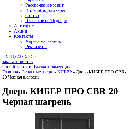
Рассрочка и кредит
Видеообзоры дверей
Статьи
Что такое сейф двери
Автоофис
Акции
Контакты
Адреса магазинов
Реквизиты
8 (343) 237-55-55
заказать звонок
Онлайн-оплата
Вызвать замерщика
Главная
-
Стальные двери
-
КИБЕР
-
Дверь КИБЕР ПРО CBR-
20 Черная шагрень
Дверь КИБЕР ПРО CBR-20
Черная шагрень