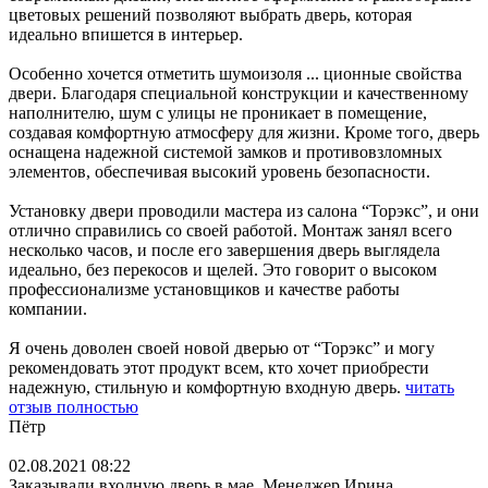
цветовых решений позволяют выбрать дверь, которая
идеально впишется в интерьер.
Особенно хочется отметить шумоизоля
...
ционные свойства
двери. Благодаря специальной конструкции и качественному
наполнителю, шум с улицы не проникает в помещение,
создавая комфортную атмосферу для жизни. Кроме того, дверь
оснащена надежной системой замков и противовзломных
элементов, обеспечивая высокий уровень безопасности.
Установку двери проводили мастера из салона “Торэкс”, и они
отлично справились со своей работой. Монтаж занял всего
несколько часов, и после его завершения дверь выглядела
идеально, без перекосов и щелей. Это говорит о высоком
профессионализме установщиков и качестве работы
компании.
Я очень доволен своей новой дверью от “Торэкс” и могу
рекомендовать этот продукт всем, кто хочет приобрести
надежную, стильную и комфортную входную дверь.
читать
отзыв полностью
Пётр
02.08.2021 08:22
Заказывали входную дверь в мае. Менеджер Ирина