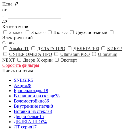
Цена,
₽
от
-
до
Класс замков
2 класс
3 класс
4 класс
Двухсистемный
Электрический
Серия
Альфа ЛТ
ДЕЛЬТА ПРО
ДЕЛЬТА 100
КИБЕР
СУПЕР ОМЕГА ПРО
Ultimatum PRO
Ultimatum
NEXT
Двери X серии
Эксперт
Сбросить фильтры
Поиск по тегам
SNEGIR
5
Акция
28
Броненакладка
18
В наличии на складе
38
Взломостойкие
86
Внутренние петли
8
Вставки из стекла
8
Двери белые
15
ДЕЛЬТА ПРО
24
ЛТ серия
17