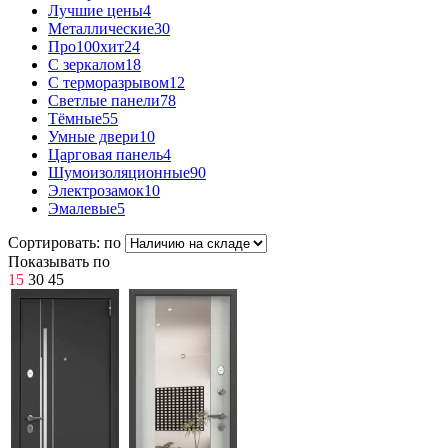
Лучшие цены
4
Металлические
30
Про100хит
24
С зеркалом
18
С терморазрывом
12
Светлые панели
78
Тёмные
55
Умные двери
10
Царговая панель
4
Шумоизоляционные
90
Электрозамок
10
Эмалевые
5
Сортировать: по
Показывать по
15
30
45