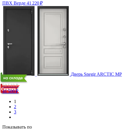
ПВХ Верде
41 220
₽
Дверь Snegir ARCTIC MP
C3 Бьянко
50 510 ₽
41 500
₽
1
2
3
Показывать по