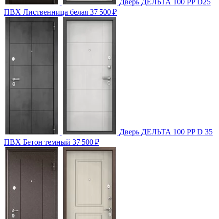
Дверь ДЕЛЬТА 100 PP D25
ПВХ Лиственница белая
37 500
₽
Дверь ДЕЛЬТА 100 PP D 35
ПВХ Бетон темный
37 500
₽