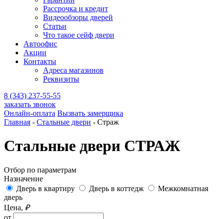
Рассрочка и кредит
Видеообзоры дверей
Статьи
Что такое сейф двери
Автоофис
Акции
Контакты
Адреса магазинов
Реквизиты
8 (343) 237-55-55
заказать звонок
Онлайн-оплата
Вызвать замерщика
Главная
-
Стальные двери
-
Страж
Стальные двери СТРАЖ
Отбор по параметрам
Назначение
Дверь в квартиру
Дверь в коттедж
Межкомнатная
дверь
Цена,
₽
от