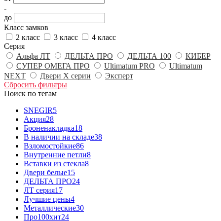
-
до
Класс замков
2 класс
3 класс
4 класс
Серия
Альфа ЛТ
ДЕЛЬТА ПРО
ДЕЛЬТА 100
КИБЕР
СУПЕР ОМЕГА ПРО
Ultimatum PRO
Ultimatum
NEXT
Двери X серии
Эксперт
Сбросить фильтры
Поиск по тегам
SNEGIR
5
Акция
28
Броненакладка
18
В наличии на складе
38
Взломостойкие
86
Внутренние петли
8
Вставки из стекла
8
Двери белые
15
ДЕЛЬТА ПРО
24
ЛТ серия
17
Лучшие цены
4
Металлические
30
Про100хит
24