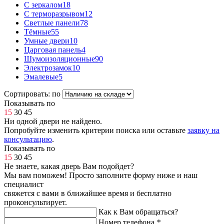
С зеркалом
18
С терморазрывом
12
Светлые панели
78
Тёмные
55
Умные двери
10
Царговая панель
4
Шумоизоляционные
90
Электрозамок
10
Эмалевые
5
Сортировать: по
Показывать по
15
30
45
Ни одной двери не найдено.
Попробуйте изменить критерии поиска или оставьте
заявку на
консультацию
.
Показывать по
15
30
45
Не знаете, какая дверь Вам подойдет?
Мы вам поможем! Просто заполните форму ниже и наш
специалист
свяжется с вами в ближайшее время и бесплатно
проконсультирует.
Как к Вам обращаться?
Номер телефона
*